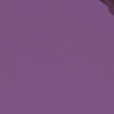
operační vyšetření
gram 10+2
kologické vyšetření
 vyšetření
ologický program