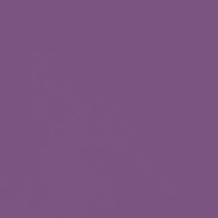
ková laboratoř
opedický program