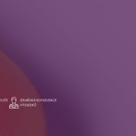
DUŠE
LÉKAŘSKÁ KONZULTACE
VÝSLEDKŮ