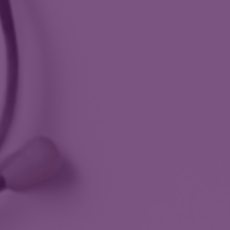
muže s cílem odhalit případné nádorové onemocnění.
Second opinion - Onkologie
 a krku u dospělých i dětských pacientů.
ndromu
ORL vyšetření
Spán
ORL výkony
 a pohybového aparátu.
Ortopedické výkony
Ort
NA
tetické medicíny.
Zákroky v oblasti břicha
Zákroky v oblasti intimních partií
ustého střeva.
a podporujícím prostředí.
ížných životních situací.