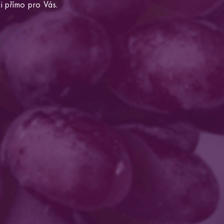
i přímo pro Vás.
VISIT ALTOAMEDICALTOURISM.COM.
Clicking this link will redirect you to the Altoa Medical Tourism website in the
same window.
OK
GO BACK