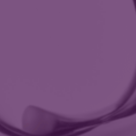
Speciálně sestavené programy pro ženy a 
Onkologické programy
ORL
Diagnostika a léčba nemocí v oblasti hlavy
Diagnostika chronického únavového sy
ORL indikační vyšetření
ORTOPEDIE
Prevence a léčba onemocnění podpůrného
Ortopedické vyšetření
PLASTICKÁ A ESTETICKÁ MEDICÍ
Široký výběr zákroků z oboru plastické a es
Zákroky v oblasti obličeje a krku
Zákroky v oblasti hrudníku
PROKTOLOGIE
Komplexní léčba onemocnění konečníku a tl
Proktologické vyšetření
PSYCHIATRIE
Komplexní psychiatrická léčba v přívětivém 
PSYCHOLOGIE
Odborná psychologická pomoc při řešení obt