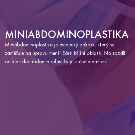
MINIABDOMINOPLASTIKA
Miniabdominoplastika je estetický zákrok, který se
zaměřuje na úpravu menší části břišní oblasti. Na rozdíl
YOU ARE ABOUT TO LEAVE THE
od klasické abdominoplastiky je méně invazivní.
ALTOA.CZ WEBSITE AND VISIT
ALTOAMEDICALTOURISM.COM.
Clicking this link will redirect you to the Altoa
Medical Tourism website in the same window.
OK
GO BACK