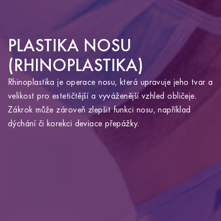
PLASTIKA NOSU
(RHINOPLASTIKA)
Rhinoplastika je operace nosu, která upravuje jeho tvar a
velikost pro estetičtější a vyváženější vzhled obličeje.
YOU ARE ABOUT TO LEAVE THE
Zákrok může zároveň zlepšit funkci nosu, například
ALTOA.CZ WEBSITE AND VISIT
dýchání či korekci deviace přepážky.
ALTOAMEDICALTOURISM.COM.
Clicking this link will redirect you to the Altoa
Medical Tourism website in the same window.
OK
GO BACK