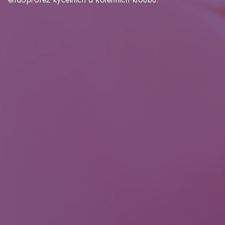
YOU ARE ABOUT TO LEAVE THE
ALTOA.CZ WEBSITE AND VISIT
ALTOAMEDICALTOURISM.COM.
Clicking this link will redirect you to the Altoa
Medical Tourism website in the same window.
OK
GO BACK