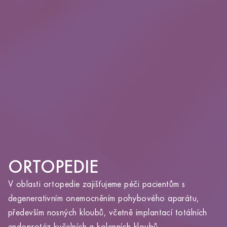
ORTOPEDIE
V oblasti ortopedie zajišťujeme péči pacientům s
degenerativním onemocněním pohybového aparátu,
především nosných kloubů, včetně implantací totálních
endoprotéz kyčelních a kolenních kloubů.