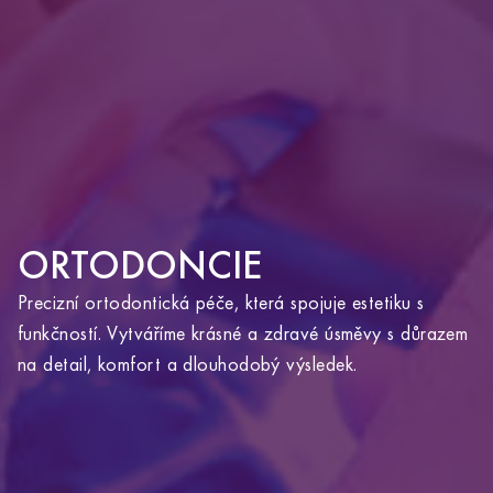
ORTODONCIE
Precizní ortodontická péče, která spojuje estetiku s
funkčností. Vytváříme krásné a zdravé úsměvy s důrazem
YOU ARE ABOUT TO LEAVE THE
na detail, komfort a dlouhodobý výsledek.
ALTOA.CZ WEBSITE AND VISIT
ALTOAMEDICALTOURISM.COM.
Clicking this link will redirect you to the Altoa
Medical Tourism website in the same window.