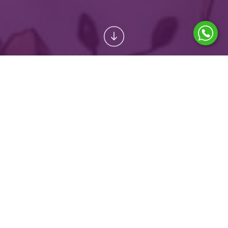
CENA SLUŽBY
KONZULTACE
OD
600 Kč
VSTUPNÍ DOKUMENTACE A TVORBA LÉČEBNÉHO
PLÁNU
OD