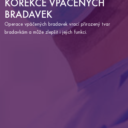
KOREKCE VPÁČENÝCH
BRADAVEK
Operace vpáčených bradavek vrací přirozený tvar
YOU ARE ABOUT TO LEAVE THE
bradavkám a může zlepšit i jejich funkci.
ALTOA.CZ WEBSITE AND VISIT
ALTOAMEDICALTOURISM.COM.
Clicking this link will redirect you to the Altoa
Medical Tourism website in the same window.
OK
GO BACK