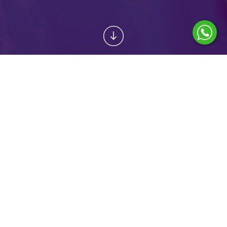
POPTAT SLUŽBU
KOREKCE VPÁČENÝCH BRADAVEK
OD
20 200 Kč
O ZÁKROKU
Zákrok navracející přirozený tvar bradavek. Vhodné i z funkčního
hlediska. Operace vpáčených bradavek se provádí u žen, jejichž